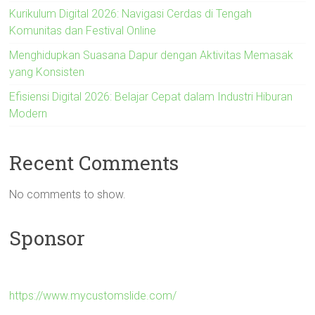
Kurikulum Digital 2026: Navigasi Cerdas di Tengah
Komunitas dan Festival Online
Menghidupkan Suasana Dapur dengan Aktivitas Memasak
yang Konsisten
Efisiensi Digital 2026: Belajar Cepat dalam Industri Hiburan
Modern
Recent Comments
No comments to show.
Sponsor
https://www.mycustomslide.com/