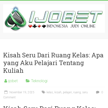
Skip
to
content
IJOBET
Academy
Kisah Seru Dari Ruang Kelas: Apa
IJOBET
yang Aku Pelajari Tentang
Academy
Kuliah
adalah
platform
pendidikan
ijobet
Teknologi
yang
menyediakan
November 19, 2025
kelas
,
kisah
,
pelajari
,
ruang
,
seru
0
Comment
kursus
dan