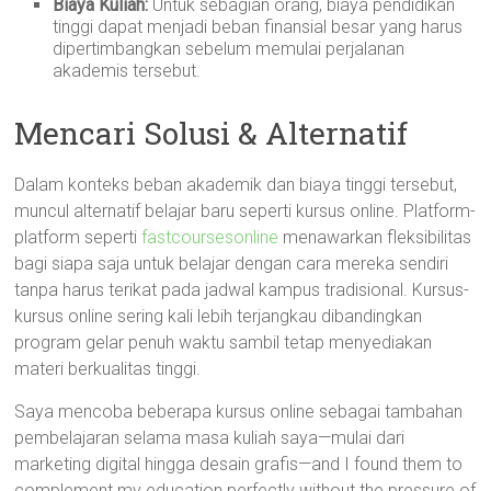
Biaya Kuliah:
Untuk sebagian orang, biaya pendidikan
tinggi dapat menjadi beban finansial besar yang harus
dipertimbangkan sebelum memulai perjalanan
akademis tersebut.
Mencari Solusi & Alternatif
Dalam konteks beban akademik dan biaya tinggi tersebut,
muncul alternatif belajar baru seperti kursus online. Platform-
platform seperti
fastcoursesonline
menawarkan fleksibilitas
bagi siapa saja untuk belajar dengan cara mereka sendiri
tanpa harus terikat pada jadwal kampus tradisional. Kursus-
kursus online sering kali lebih terjangkau dibandingkan
program gelar penuh waktu sambil tetap menyediakan
materi berkualitas tinggi.
Saya mencoba beberapa kursus online sebagai tambahan
pembelajaran selama masa kuliah saya—mulai dari
marketing digital hingga desain grafis—and I found them to
complement my education perfectly without the pressure of