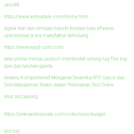
okto88
https://www.lesteadele.com/Home.html
digital twin dan simulasi industri fondasi baru efisiensi
operasional di era manufaktur terhubung
https://www.nypd-ccrb.com/
jalan pintas menuju jackpot membedah untung rugi fitur buy
spin dan taruhan ganda
Analisis Komprehensif Mengenai Dinamika RTP Gacor dan
Seni Manajemen Risiko dalam Permainan Slot Online
situs slot jepang
https://pinkraindropnails.com/collections/budget
slot bet