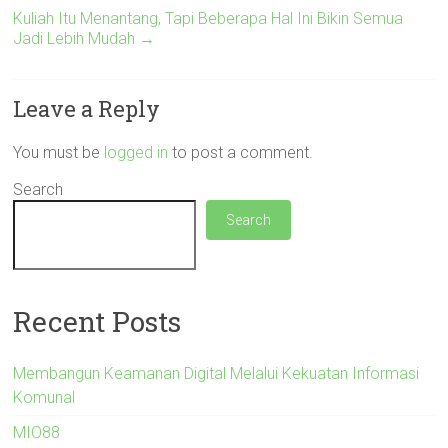
Kuliah Itu Menantang, Tapi Beberapa Hal Ini Bikin Semua
Jadi Lebih Mudah
→
Leave a Reply
You must be
logged in
to post a comment.
Search
Search
Recent Posts
Membangun Keamanan Digital Melalui Kekuatan Informasi
Komunal
MIO88