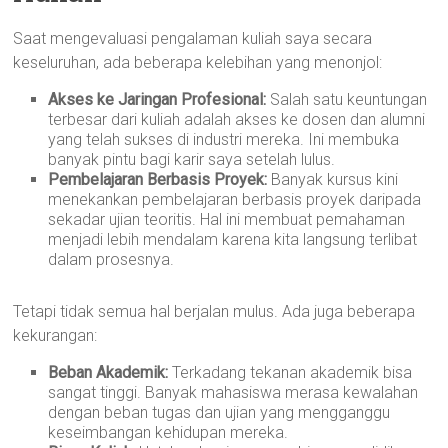
Saat mengevaluasi pengalaman kuliah saya secara
keseluruhan, ada beberapa kelebihan yang menonjol:
Akses ke Jaringan Profesional:
Salah satu keuntungan
terbesar dari kuliah adalah akses ke dosen dan alumni
yang telah sukses di industri mereka. Ini membuka
banyak pintu bagi karir saya setelah lulus.
Pembelajaran Berbasis Proyek:
Banyak kursus kini
menekankan pembelajaran berbasis proyek daripada
sekadar ujian teoritis. Hal ini membuat pemahaman
menjadi lebih mendalam karena kita langsung terlibat
dalam prosesnya.
Tetapi tidak semua hal berjalan mulus. Ada juga beberapa
kekurangan:
Beban Akademik:
Terkadang tekanan akademik bisa
sangat tinggi. Banyak mahasiswa merasa kewalahan
dengan beban tugas dan ujian yang mengganggu
keseimbangan kehidupan mereka.